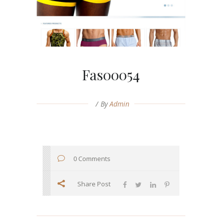
Fas00054
By
Admin
0 Comments
Share Post