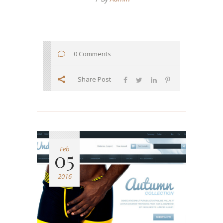
0 Comments
Share Post
Feb
05
2016