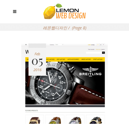
레몬웹디자인
/
(Page 8)
Feb
05
2016