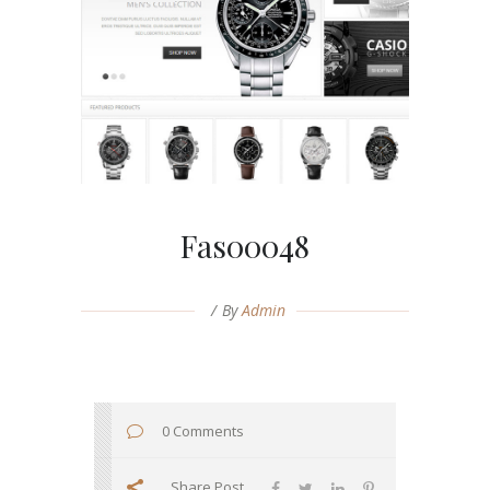
Fas00048
By
Admin
0 Comments
Share Post