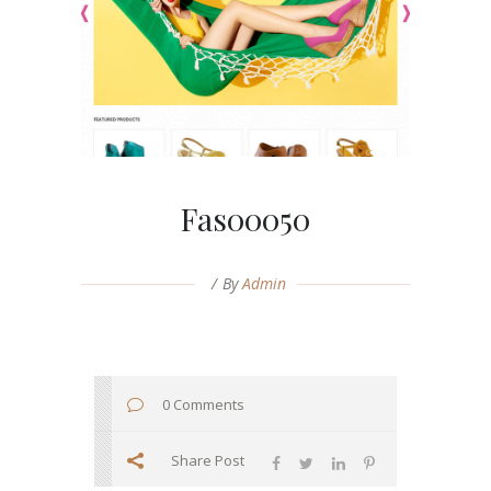
Fas00050
By
Admin
0 Comments
Share Post