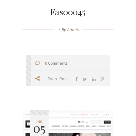
Fas00045
By
Admin
0 Comments
Share Post
Feb
05