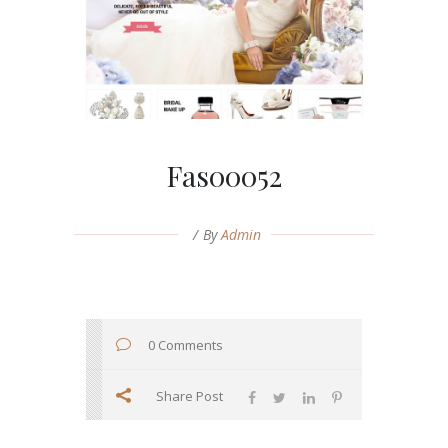
Fas00052
By
Admin
0 Comments
Share Post