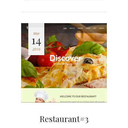
Mar
14
2016
Restaurant#3