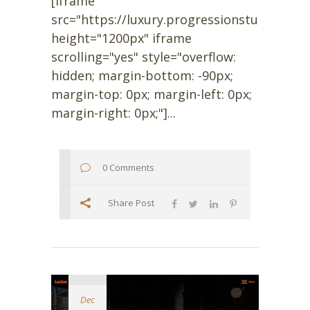
[iframe
src="https://luxury.progressionstudios.com
height="1200px" iframe
scrolling="yes" style="overflow:
hidden; margin-bottom: -90px;
margin-top: 0px; margin-left: 0px;
margin-right: 0px;"]...
0 Comments
Share Post
Dec