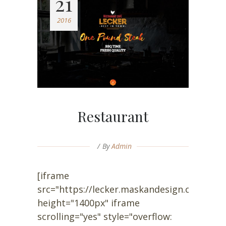
21
2016
Restaurant
By
Admin
[iframe
src="https://lecker.maskandesign.com/wp/
height="1400px" iframe
scrolling="yes" style="overflow: