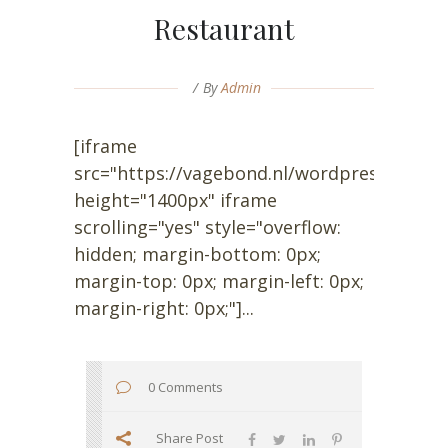
Restaurant
By
Admin
[iframe
src="https://vagebond.nl/wordpress/ambia
height="1400px" iframe
scrolling="yes" style="overflow:
hidden; margin-bottom: 0px;
margin-top: 0px; margin-left: 0px;
margin-right: 0px;"]...
0 Comments
Share Post