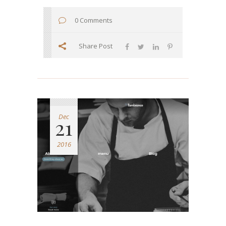
0 Comments
Share Post
Dec
21
2016