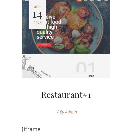
Mar
14
2016
Restaurant#1
By
Admin
[iframe