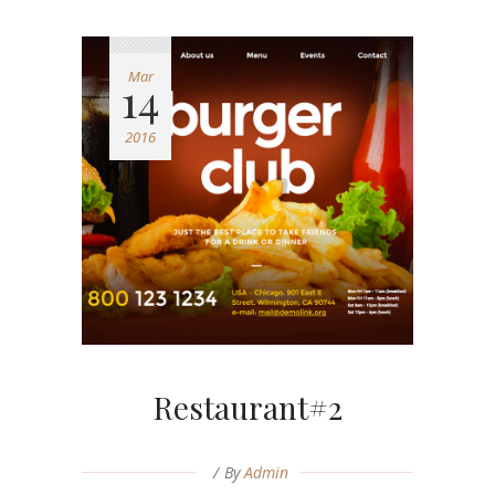
Mar
14
2016
Restaurant#2
By
Admin