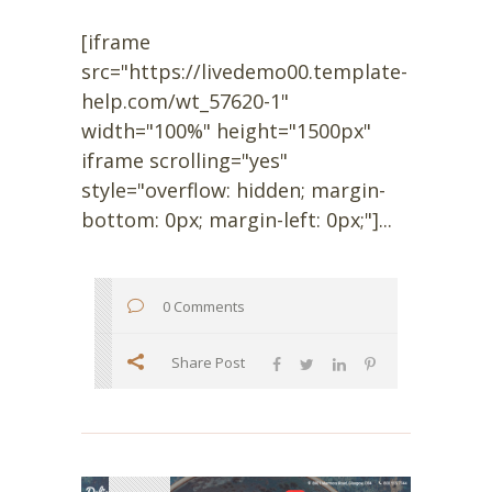
[iframe
src="https://livedemo00.template-
help.com/wt_57620-1"
width="100%" height="1500px"
iframe scrolling="yes"
style="overflow: hidden; margin-
bottom: 0px; margin-left: 0px;"]...
0 Comments
Share Post