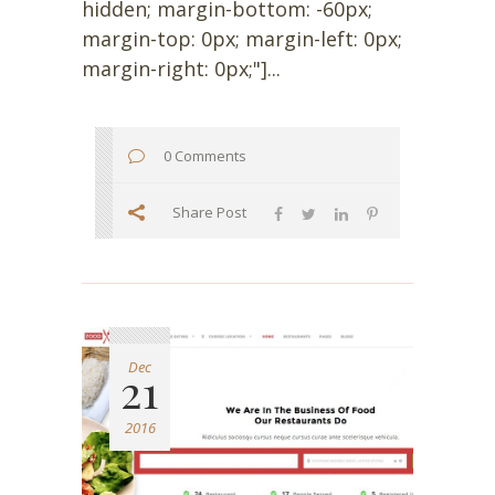
hidden; margin-bottom: -60px;
margin-top: 0px; margin-left: 0px;
margin-right: 0px;"]...
0 Comments
Share Post
Dec
21
2016