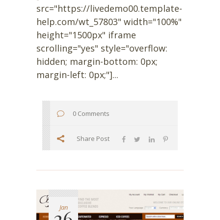
src="https://livedemo00.template-
help.com/wt_57803" width="100%"
height="1500px" iframe
scrolling="yes" style="overflow:
hidden; margin-bottom: 0px;
margin-left: 0px;"]...
0 Comments
Share Post
Jan
26