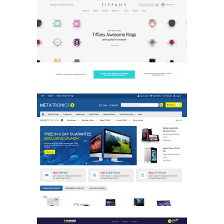
Jewelry Store
E-Commerce Design / Website Design
/ 쥬얼리 / 쥬얼리
Multi Store
E-Commerce Design / Website Design
/ 회사/기업 / 회사/기업