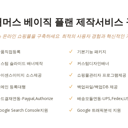
머스 베이직 플랜 제작서비스
 온라인 쇼핑몰을 구축하세요. 최적의 사용자 경험과 혁신적인 
상품직접등록
기본기능 패키지
스텀 슬라이드 배너제작
커스텀디자인배너
라이센스이미지 소스제공
쇼핑몰관리자 프로그램제공
도메인 등록대행
백업파일/백업DB 제공
드결재연동-Paypal,Authorize
배송모듈연동-UPS,Fedex,U
oogle Search Console지원
Google 트래픽분석 지원