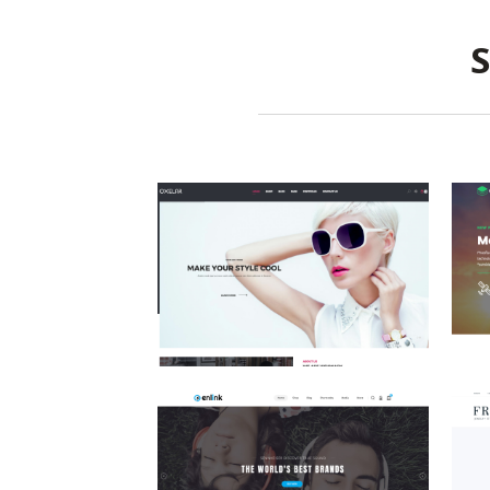
S
Fashion Brand
E
E-Commerce Design / Website
D
Design / 패션 / 패션 / 패션
상품 브랜드
E-Commerce Design / Website