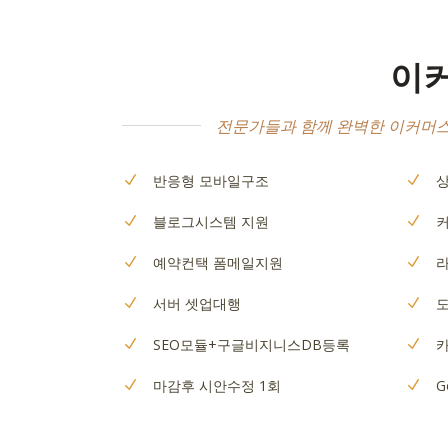
이커
전문가들과 함께 완벽한 이커머스
반응형 모바일구조
블로그시스템 지원
커
예약컨택 폼메일지원
서버 셋업대행
SEO모듈+구글비지니스DB등록
카
마감후 시안수정 1회
G