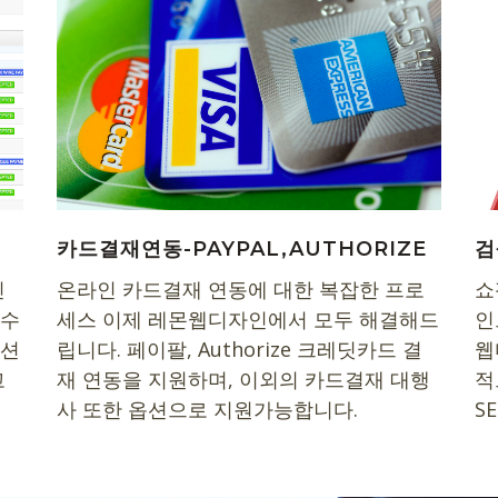
션
카드결재연동-PAYPAL,AUTHORIZE
검
인
온라인 카드결재 연동에 대한 복잡한 프로
쇼
할수
세스 이제 레몬웹디자인에서 모두 해결해드
인
루션
립니다. 페이팔, Authorize 크레딧카드 결
웹
고
재 연동을 지원하며, 이외의 카드결재 대행
적
사 또한 옵션으로 지원가능합니다.
S