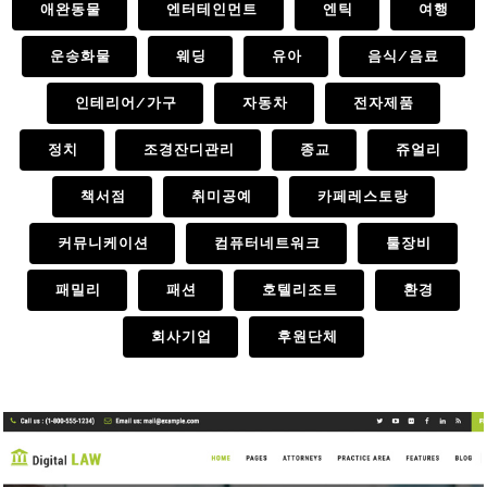
애완동물
엔터테인먼트
엔틱
여행
운송화물
웨딩
유아
음식/음료
인테리어/가구
자동차
전자제품
정치
조경잔디관리
종교
쥬얼리
책서점
취미공예
카페레스토랑
커뮤니케이션
컴퓨터네트워크
툴장비
패밀리
패션
호텔리조트
환경
회사기업
후원단체