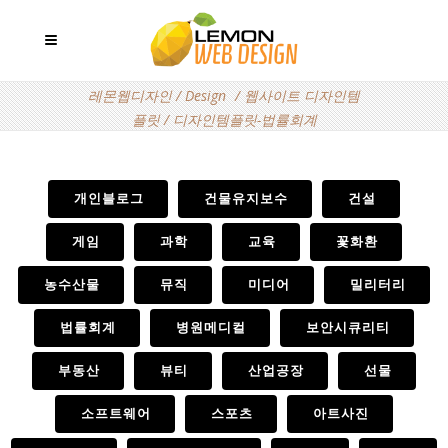
레몬웹디자인
/
Design
/
웹사이트 디자인템
플릿
/
디자인템플릿-법률회계
개인블로그
건물유지보수
건설
게임
과학
교육
꽃화환
농수산물
뮤직
미디어
밀리터리
법률회계
병원메디컬
보안시큐리티
부동산
뷰티
산업공장
선물
소프트웨어
스포츠
아트사진