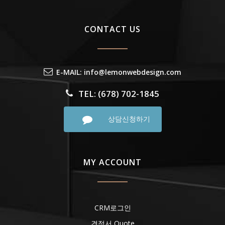
CONTACT US
E-MAIL: info@lemonwebdesign.com
TEL: (678) 702-1845
상담신청하기
MY ACCOUNT
CRM로그인
견적서 Quote