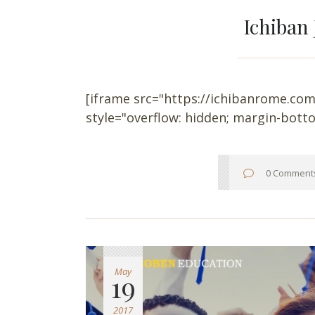
Ichiban
[iframe src="https://ichibanrome.com
style="overflow: hidden; margin-bottom
0 Comment
May
19
2017