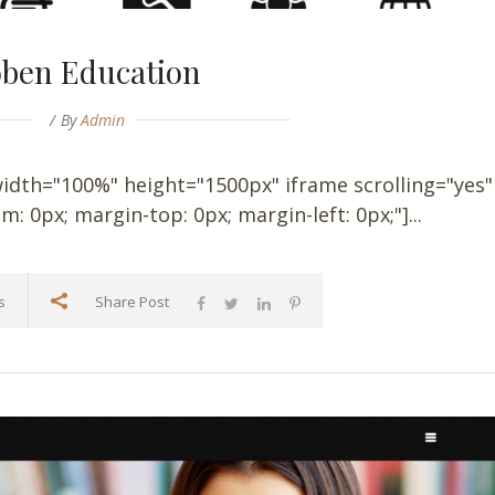
ben Education
By
Admin
idth="100%" height="1500px" iframe scrolling="yes"
: 0px; margin-top: 0px; margin-left: 0px;"]...
s
Share Post