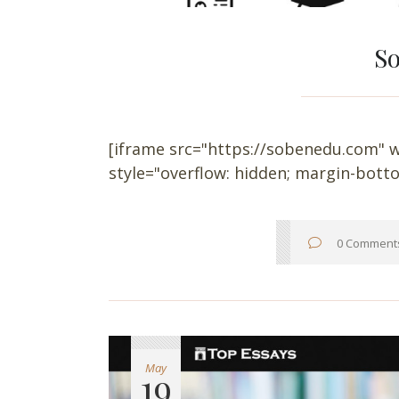
So
[iframe src="https://sobenedu.com" w
style="overflow: hidden; margin-bottom
0 Comment
May
19