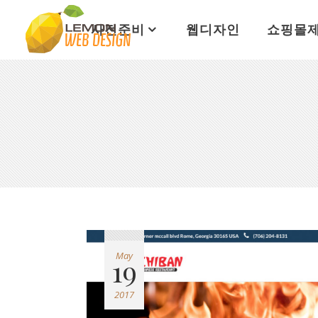
사전준비
웹디자인
쇼핑몰
May
19
2017