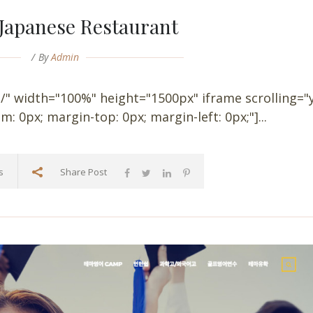
 Japanese Restaurant
By
Admin
/" width="100%" height="1500px" iframe scrolling="
: 0px; margin-top: 0px; margin-left: 0px;"]...
s
Share Post