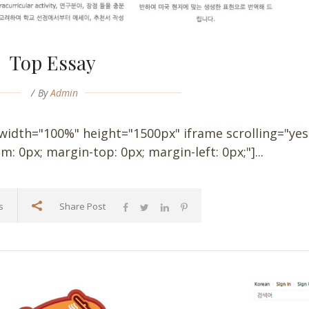
Top Essay
By
Admin
 width="100%" height="1500px" iframe scrolling="yes
: 0px; margin-top: 0px; margin-left: 0px;"]...
s
Share Post