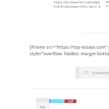
[iframe src="https://top-essays.com"
style="overflow: hidden; margin-bottom
0 Comment
May