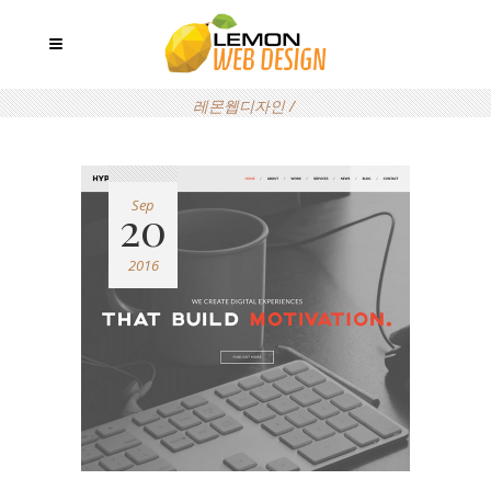
레몬웹디자인
/
Sep
20
2016