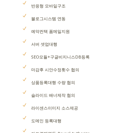
반응형 모바일구조
블로그시스템 연동
예약컨택 폼메일지원
서버 셋업대행
SEO모듈+구글비지니스DB등록
마감후 시안수정횟수 협의
상품등록대행 수량 협의
슬라이드 배너제작 협의
라이센스이미지 소스제공
도메인 등록대행