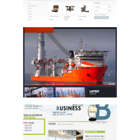
Web0240
Website Design / 운송/화물
Arch001