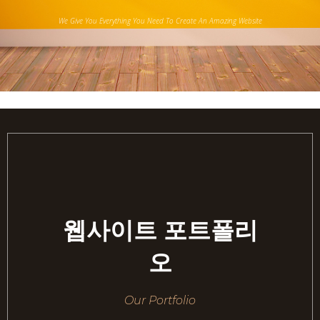
We Give You Everything You Need To Create An Amazing Website
웹사이트 포트폴리
오
Our Portfolio